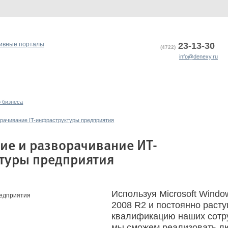
ивные порталы
23-13-30
(4722)
info@denexy.ru
 бизнеса
орачивание IT-инфраструктуры предприятия
ие и разворачивание ИТ-
туры предприятия
Используя Microsoft Windo
2008 R2 и постоянно раст
квалификацию наших сотр
мы сможем реализовать л