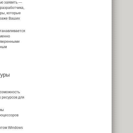
ью заявить —
разработчика,
ры, которые
траже Ваших
останавливается
еменно
 уверенными
нным
туры
возможность
 ресурсов для
мы
роцессоров
нтом Windows