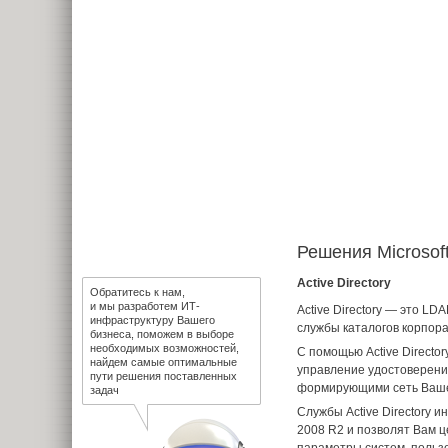
Решения Microsof
Active Directory
Обратитесь к нам,
и мы разработем ИТ-
Active Directory — это L
инфраструктуру Вашего
службы каталогов корпорац
бизнеса, поможем в выборе
необходимых возможностей,
С помощью Active Directo
найдем самые оптимальные
управление удостоверен
пути решения поставленных
формирующими сеть Ваше
задач
Службы Active Directory и
2008 R2 и позволят Вам 
параметры систем, польз