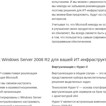
испытаниям. И мы можем с уверенност
мы никогда не забываем рекомендации 
поэтому решения для ИТ-инфраструкту
мы можем Вам предложить, будут на с
интересов.
Учитывая то, что Microsoft никогда не 
в улучшении своих продуктов и своевр
их обновляет, Вы всегда сможете быть
в том, что пользуетесь самым совреме
программным обеспечением.
t Windows Server 2008 R2 для вашей ИТ-инфраструк
Виртуализация с Hyper-V
DAP-совместимая реализация
Виртуализация в общем случае — это 
ии Microsoft.
представления набора вычислительных
решения выделенных задач.
ry мы сможем настроить
иями и взаимоотношениями,
Технология Hyper-V — основа платфор
й организации.
виртуализации для серверов на базе п
с архитектурой x64.
нтегрированы с Windows Server
централизованно настраивать
Hyper-V является встроенным компоне
ователей и приложений
Server 2008 R2.