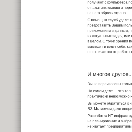
получают с компьютера 
о нажатиях клавиш и пе
на него образы экрана.
С помощью служб удаленн
предоставить Вашим поль
приложениям и данным, 
их актуальных задач, или
в целом. С точки зрения 
выглядят и ведут себя, ка
не отличается от работы
И многое другое..
Выше перечислены только
На самом деле — это толь
практически невозможно н
Вы можете обратиться к н
R2. Мы можем даже опери
Разработка ИТ-инфрастру
на планирование и выбра
не хватает предприятиям