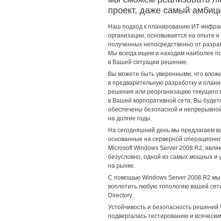
проект, даже самый амбиц
Наш подход к планированию ИТ-инфра
организации, основывается на опыте и
полученных непосредственно от разра
Мы всегда ищем и находим наиболее 
в Вашей ситуации решение.
Вы можете быть уверенными, что влож
в предварительную разработку и план
решения или реорганизацию текущего
в Вашей корпоративной сети, Вы будет
обеспечены безопасной и непрерывно
на долгие годы.
На сегодняшний день мы предлагаем в
основанные на серверной операционн
Microsoft Windows Server 2008 R2, явл
безусловно, одной из самых мощных и
на рынке.
С помощью Windows Server 2008 R2 м
воплотить любую топологию вашей сети
Directory.
Устойчивость и безопасность решений 
подвергалась тестированию и всяческ