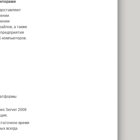
интерами
едоставляют
лении
нении
айлов, а также
 предприятия
X-компьютеров.
платформы
ows Server 2008
щие.
статочное время
ых всегда