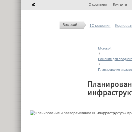
О компании
Контакты
Весь сайт
1С решения
Корпорат
Microsoft
/
Решения для среднего
/
Планирование и разв
Планирован
инфраструк