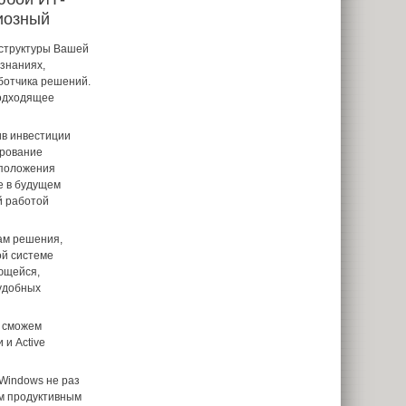
иозный
структуры Вашей
 знаниях,
ботчика решений.
подходящее
ив инвестиции
ирование
 положения
е в будущем
й работой
ам решения,
ой системе
яющейся,
 удобных
ы сможем
 и Active
Windows не раз
им продуктивным