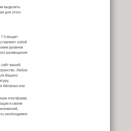
ки выделить
ая для этого
) 7.5 входят
дставляют собой
соким уровнем
ного размещения
ь сайт вашей
транство. Любое
для Вашего
ктуру,
ля Windows или
обную платформу
ющую в своем
риложений,
ать необходимое