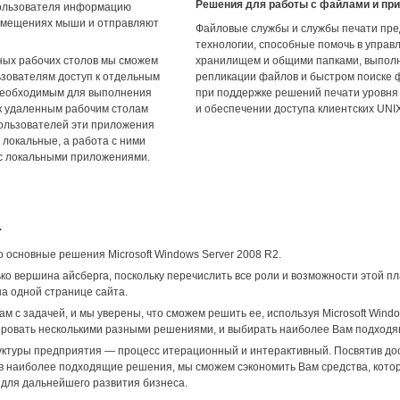
Решения для работы с файлами и пр
пользователя информацию
ремещениях мыши и отправляют
Файловые службы и службы печати пр
технологии, способные помочь в управ
ых рабочих столов мы сможем
хранилищем и общими папками, выпол
зователям доступ к отдельным
репликации файлов и быстром поиске ф
необходимым для выполнения
при поддержке решений печати уровня
 к удаленным рабочим столам
и обеспечении доступа клиентских UNI
пользователей эти приложения
к локальные, а работа с ними
 с локальными приложениями.
.
 основные решения Microsoft Windows Server 2008 R2.
ко вершина айсберга, поскольку перечислить все роли и возможности этой 
а одной странице сайта.
ам с задачей, и мы уверены, что сможем решить ее, используя Microsoft Wind
ровать несколькими разными решениями, и выбирать наиболее Вам подходя
ктуры предприятия — процесс итерационный и интерактивный. Посвятив до
в наиболее подходящие решения, мы сможем сэкономить Вам средства, котор
 для дальнейшего развития бизнеса.