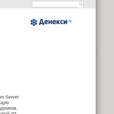
ws Server
ущую
удников,
юбой ИТ-