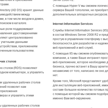
етрами.
С помощью Hyper-V мы сможем логичес
irectory (AD DS) хранят данные
сервера Вашей топологии, не приобрет
заимодействием между
дополнительных аппаратных ресурсов.
и, в том числе входом в домен,
поиском в каталоге.
Internet Information Services
нные роли поддерживают
Службы Internet Information Services (IIS
правления удостоверениями
в состав Windows Server 2008 R2 и пре
воляют централизованно
простую в управлении платформу с вы
и учетными данными
безопасности для разработки и надеж
 устройствам, приложениям
веб-приложений и веб-служб.
оченным пользователям.
С помощью IIS мы сможем опубликоват
компании, а также Ваше интранет-прос
чих столов
веб-приложение, которое необходимо 
бизнеса, прочно встанет в Вашу архите
х столов (RDS) позволяют
независимо от того, написано ли оно д
одном компьютере, а управлять
нет.
Кроме того, Microsoft представляет уд
и удаленных рабочих столов
для инсталляции веб-приложений, име
ений позволит нам
составе большое количество готовых п
 приложения
с помощью которой мы сможем подобр
верах и управлять этими
именно Вам веб-окружение.
ы удаленных рабочих столов