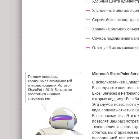
Удобный Центр админист
Улучшенные инсталляция
Сервис безопасного хран
Хранение больших объект
Служба подключения к в
Отчеты об использовании
Microsoft SharePoint Serv
По всем вопросам,
касающимся возможностей
С использованием Enterpr
и лицензирования Microsoft
Вы получаете поистине н
SharePoint 2010, Вы можете
Excel Services и Perfoman
обратиться к нашим
специалистам.
которые поднимут Ваш би
Эти службы позволяют в 
виде получать отчеты о В
Вы ни находились. Эти от
позволят Вам рассмотрет
точек зрения, а поскольк
отчетов, мы стараемся не
информацией, процесс пр