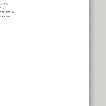
только
ить
ере, чтобы
ься этим