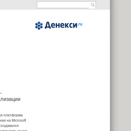
—
ализации
ная платформа
ая на Microsoft
 создавался