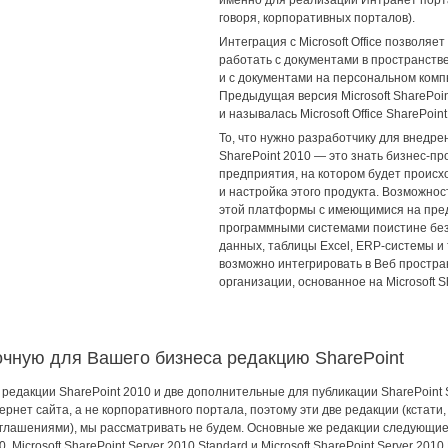
именно для реализации Интранет порта
говоря, корпоративных порталов).
Интеграция с Microsoft Office позволяе
работать с документами в пространстве
и с документами на персональном комп
Предыдущая версия Microsoft SharePoin
и называлась Microsoft Office SharePoint
То, что нужно разработчику для внедрен
SharePoint 2010 — это знать бизнес-п
предприятия, на котором будет происх
и настройка этого продукта. Возможнос
этой платформы с имеющимися на пре
программными системами поистине без
данных, таблицы Excel, ERP-системы и т
возможно интегрировать в Веб простр
организации, основанное на Microsoft S
чную для Вашего бизнеса редакцию SharePoint
редакции SharePoint 2010 и две дополнительные для публикации SharePoint S
ернет сайта, а не корпоративного портала, поэтому эти две редакции (кстат
глашениями), мы рассматривать не будем. Основные же редакции следующие: 
, Microsoft SharePoint Server 2010 Standard и Microsoft SharePoint Server 2010 