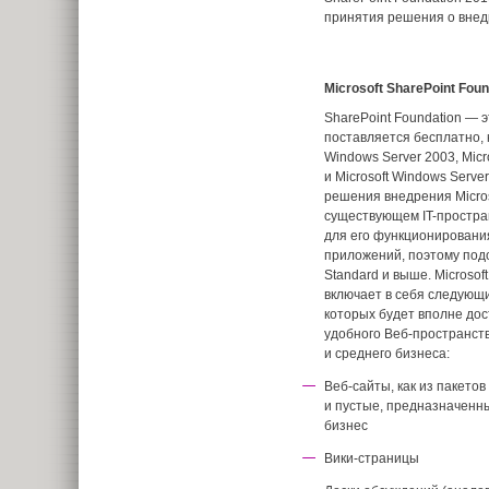
принятия решения о внедр
Microsoft SharePoint Foun
SharePoint Foundation — 
поставляется бесплатно, 
Windows Server 2003, Micr
и Microsoft Windows Serve
решения внедрения Micros
существующем IT-простран
для его функционировани
приложений, поэтому под
Standard и выше. Microsof
включает в себя следующ
которых будет вполне до
удобного Веб-пространст
и среднего бизнеса:
Веб-сайты, как из пакетов
и пустые, предназначенн
бизнес
Вики-страницы