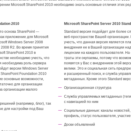
ении Microsoft SharePoint 2010 необходимо знать основные отличия этих ре
dation 2010
Microsoft SharePoint Server 2010 Stan
это основа SharePoint —
Standard версия подойдет для более с
как приложение для Microsoft
веб-пространстве Вашей организации.
osoft Windows Server 2008
учесть, что данная версия является пла
r 2008 R2. Во время принятия
внедрения ее в Вашей организации над
oft SharePoint 2010 в
лицензии на каждого пользователя. На
стве необходимо учесть, что
траты эти окупаемы, потому что возмо
я необходима роль сервера
появятся у Вас с внедрением этой верс
ойдут версии Windows Server
велики. Это и социальная сеть предпри
t SharePoint Foundation 2010
и расширенный поиск, и служба управ
ие основные возможности,
метаданных. Кроме этого Standard верс
статочно для организации
Организационная структура
ва организации малого
Служба управляемых метаданных (теги,
с навигацией по ним
 решений (например, блог), так
ые для настройки под Ваш
Социальные данные: каналы новостей, к
профиль, статус пользователя, участие
Доски объявлений