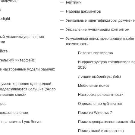
г форумов)
Рейтинги
е
Наборы документов
rlight
Уникальные идентификаторы документ
Управление мультимедиа контентом
ный механизм управления
Улучшенный поиск, включающий в себ
ями
возможности:
йств
Базовая сортировка
тельский интерфейс
Инфраструктура соединителя по
2010
же настроенные модели рабочих
Лучший выбор(Best Bets)
трумент хранения однородной
Мобильный поиск
поддерживаются большие (около
внешние списки
Настройка релевантности
еров
Определение дубликатов
 восстановление
Поиск из Windows 7
ce, а также с Lync Server
Поиск корпоративного масштаба
Поиск людей и экспертизы