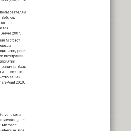
лов (или, иначе
т пользователям
 Веб, как
ьютере.
t так
 Server 2007.
ия Microsoft
роцессы
одить внедрение
ти интеграции
дприятии
граничны: базы
.д. — все это
анство вашей
harePoint 2010.
erver в сети
и, отличающиеся
Microsoft
Enterprise. Для