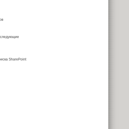
ов
я следующие
иска SharePoint