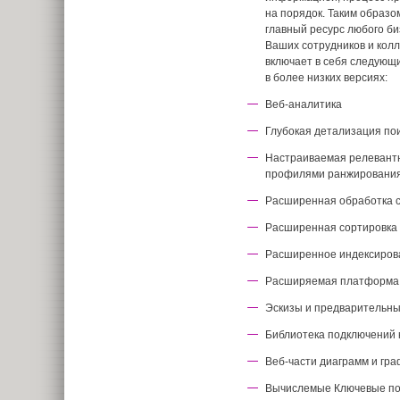
на порядок. Таким образ
главный ресурс любого б
Ваших сотрудников и колле
включает в себя следующ
в более низких версиях:
Веб-аналитика
Глубокая детализация пои
Настраиваемая релевант
профилями ранжировани
Расширенная обработка 
Расширенная сортировка
Расширенное индексирова
Расширяемая платформа 
Эскизы и предварительн
Библиотека подключений 
Веб-части диаграмм и гра
Вычислемые Ключевые по