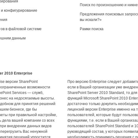
рирования
Поиск по произношению и никн
 и конфигурирование
Предложения поисковых запрос
ения
вы искали?»
ов в файловой системе
Рамки поиска
нешним данным
er 2010 Enterprise
ise версии SharePoint
Про версию Enterprise следует добави
еограниченные возможности
если в Вашей организации уже внедрен 
cePoint Services — служб,
SharePoint Server 2010 Standard, то дл
знес на недосягаемые высоты.
функций Microsoft SharePoint 2010 Enter
удобном для принятия решений
достаточно только докупить необходим
ашем бизнесе, где бы
лицензий версии Enterprise именно на 
четы при правильной настройке,
пользователей, которые будут пользов
ь дела вашей компании со всех
функциями, т.е. если в Вашей организа
у при внедрении данных видов
пользователей SharePoint Standard и 1
 перегрузить Вас ненужной
руководящий состав, у которых появил
инятия решений упростится
необходимость принимать решения с 