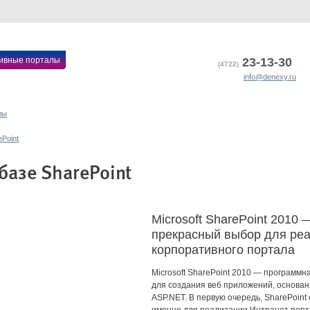
ивные порталы
23-13-30
(4722)
info@denexy.ru
лы
Point
базе SharePoint
Microsoft SharePoint 2010 
прекрасный выбор для ре
корпоративного портала
Microsoft SharePoint 2010 — программ
для создания веб приложений, основанн
ASP.NET. В первую очередь, SharePoint