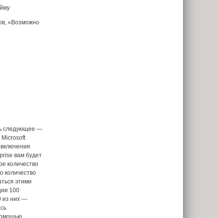
ейму
ов, «Возможно
ть следующее —
Microsoft
я включения
prise вам будет
ое количество
то количество
аться этими
ции 100
0 из них —
ась
помощью