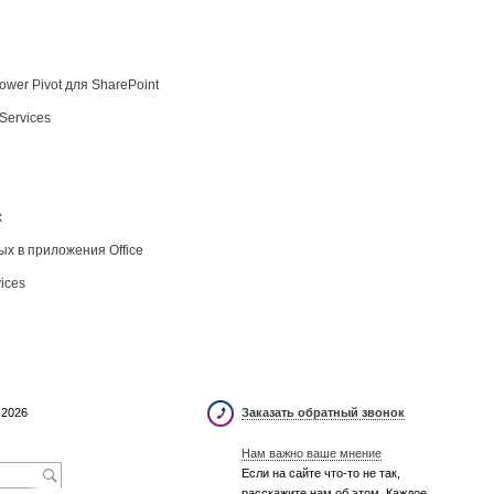
ower Pivot для SharePoint
Services
х
х в приложения Office
ices
 2026
Заказать обратный звонок
Нам важно ваше мнение
Если на сайте что-то не так,
расскажите нам об этом. Каждое