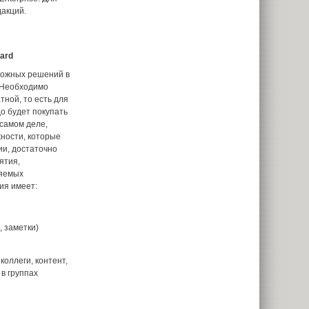
дакций.
dard
ложных решений в
 Необходимо
тной, то есть для
о будет покупать
 самом деле,
жности, которые
ии, достаточно
ятия,
ляемых
ия имеет:
 заметки)
оллеги, контент,
 в группах