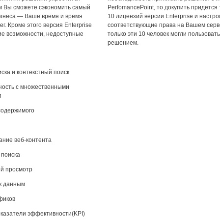
ом Вы сможете сэкономить самый
PerfomancePoint, то докупить придется 
изнеса — Ваше время и время
10 лицензий версии Enterprise и настро
г. Кроме этого версия Enterprise
соответствующие права на Вашем серв
ие возможности, недоступные
только эти 10 человек могли пользоват
решением.
ска и контекстный поиск
ность с множественными
я
содержимого
ние веб-контента
поиска
ый просмотр
к данным
фиков
казатели эффективности(KPI)