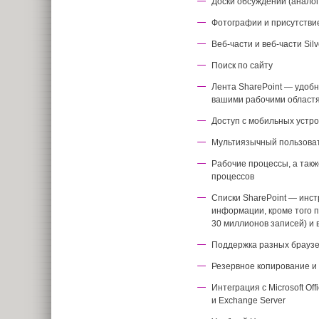
Доски обсуждений (анало
Фотографии и присутстви
Веб-части и веб-части Silve
Поиск по сайту
Лента SharePoint — удоб
вашими рабочими област
Доступ с мобильных устро
Мультиязычный пользова
Рабочие процессы, а так
процессов
Списки SharePoint — инс
информации, кроме того 
30 миллионов записей) и 
Поддержка разных брауз
Резервное копирование и
Интеграция с Microsoft Offi
и Exchange Server